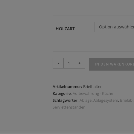
Option auswähle
HOLZART
-
+
IN DEN WARENKOR
Artikelnummer:
Briefhalter
Kategorie:
Aufbewahrung - Küche
Schlagwörter:
Ablage
,
Ablagesystem
,
Briefab
Serviettenständer