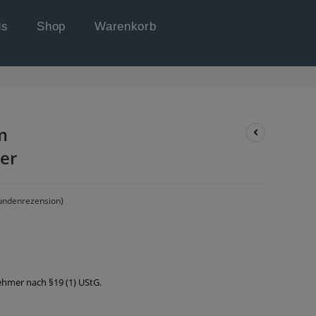
ds
Shop
Warenkorb
>
Shop
>
Designer Ablagesystem Briefständer, Briefhalter
m
ter
ndenrezension)
hmer nach §19 (1) UStG.