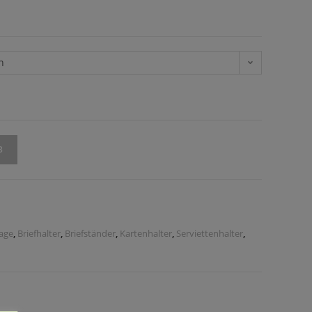
n
B
lage
,
Briefhalter
,
Briefständer
,
Kartenhalter
,
Serviettenhalter
,