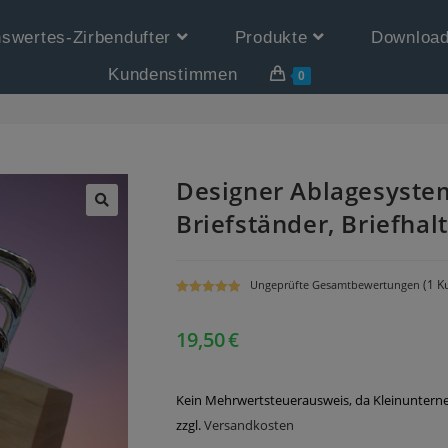
swertes-Zirbendufter
Produkte
Downloa
Kundenstimmen
0
Designer Ablagesyste
Briefständer, Briefhal
(
1
Ku
Ungeprüfte Gesamtbewertungen
Bewertet mit
1
5.00
von 5,
19,50
€
basierend
auf
Kundenbewe
Kein Mehrwertsteuerausweis, da Kleinunterne
rtung
zzgl.
Versandkosten