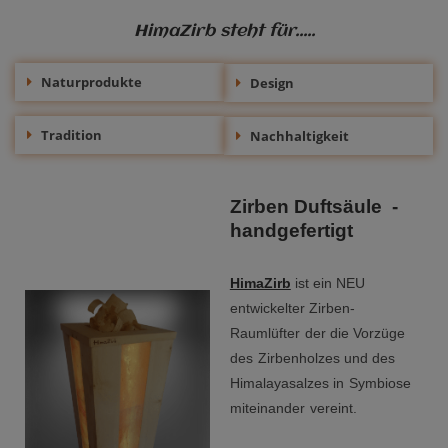
HimaZirb steht für.....
Naturprodukte
Design
Tradition
Nachhaltigkeit
Zirben Duftsäule -
handgefertigt
HimaZirb
ist ein NEU
entwickelter Zirben-
Raumlüfter
der die Vorzüge
des
Zirbenholzes und des
Himalayasalzes in
Symbiose
miteinander
vereint.