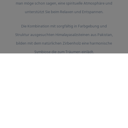
man möge schon sagen, eine spirituelle Atmosphäre und
unterstützt Sie beim Relaxen und Entspannen.
Die Kombination mit sorgfältig in Farbgebung und
Struktur ausgesuchten Himalayasalzsteinen aus Pakistan,
bilden mit dem natürlichen Zirbenholz eine harmonische
Symbiose die zum Träumen einlädt.
HimaZirb ist ein NEU entwickelter Zirben-Raumlüfter der
die Vorzüge des Zirbenholzes und des Himalayasalzes in
Einklang miteinander vereint und Luftschadstoffe wie
Formaldehyd, Feinstaub, Bakterien, Pilzsporen und
unangenehme Gerüche reduziert.
HimaZirb verteilt die natürlichen und wertvollen
Wirkstoffe der Zirbe leicht angefeuchtet und belebt so