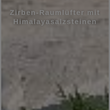
Zirben-Raumlüfter mit
Himalayasalzsteinen