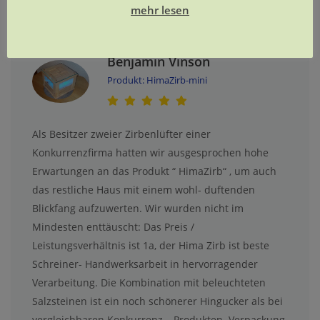
mehr lesen
Benjamin Vinson
Produkt: HimaZirb-mini
Als Besitzer zweier Zirbenlüfter einer
Konkurrenzfirma hatten wir ausgesprochen hohe
Erwartungen an das Produkt “ HimaZirb“ , um auch
das restliche Haus mit einem wohl- duftenden
Blickfang aufzuwerten. Wir wurden nicht im
Mindesten enttäuscht: Das Preis /
Leistungsverhältnis ist 1a, der Hima Zirb ist beste
Schreiner- Handwerksarbeit in hervorragender
Verarbeitung. Die Kombination mit beleuchteten
Salzsteinen ist ein noch schönerer Hingucker als bei
vergleichbaren Konkurrenz – Produkten. Verpackung