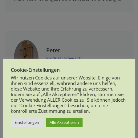
Peter
Produkt: TimeyZirb
Cookie-Einstellungen
Wir nutzen Cookies auf unserer Website. Einige von
ihnen sind essenziell, während andere uns helfen,
Tolle Wanduhr die sehr modern und elegant
diese Website und Ihre Erfahrung zu verbessern.
Indem Sie auf „Alle Akzeptieren“ klicken, stimmen Sie
aussieht. Das Uhrwerk hört man wirklich nicht, kein
der Verwendung ALLER Cookies zu. Sie können jedoch
ticken. Wir sind von der Qualität vollends überzeugt,
die "Cookie-Einstellungen" besuchen, um eine
kontrollierte Zustimmung zu erteilen.
alles massiv und sehr stabil. Der Versand war sehr
schnell, die Uhr war stabil verpackt.
Einstellungen
Alle Akzeptieren