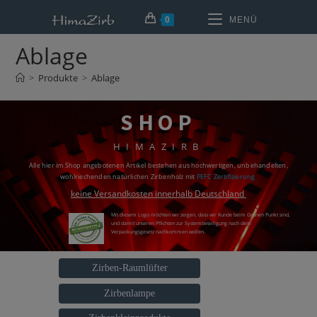
0
MENÜ
Ablage
>
Produkte
>
Ablage
SHOP
HIMAZIRB
Alle hier im Shop angebotenen Artikel bestehen aus hochwertigen, unbehandelten,
wohlriechenden natürlichen Zirbenholz mit
PEFC Zertifizierung
.
keine Versandkosten innerhalb Deutschland
Mit diesem Logo möchten wir zeigen, dass wir Kunde beim Grünen Punkt sind,
und damit unseren Pflichten zur Systembeteiligung nach dem
Verpackungsgesetz nachkommen wollen.
Zirben-Raumlüfter
Zirbenlampe