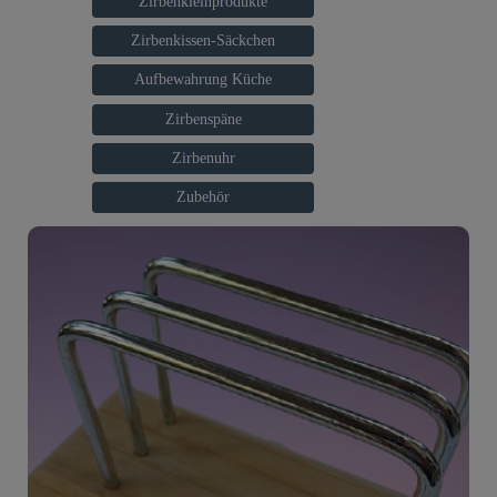
Zirbenkleinprodukte
Zirbenkissen-Säckchen
Aufbewahrung Küche
Zirbenspäne
Zirbenuhr
Zubehör