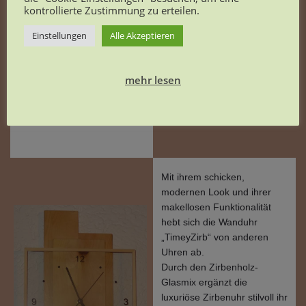
kontrollierte Zustimmung zu erteilen.
Einstellungen
Alle Akzeptieren
mehr lesen
Mit ihrem schicken,
modernen Look und ihrer
makellosen Funktionalität
hebt sich die Wanduhr
„TimeyZirb“ von anderen
Uhren ab.
Durch den Zirbenholz-
Glasmix ergänzt die
luxuriöse Zirbenuhr stilvoll ihr