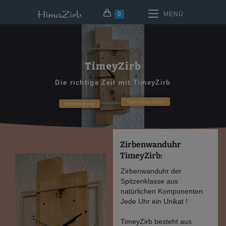
0
MENÜ
TimeyZirb
Die richtige Zeit mit TimeyZirb
Technische Daten
Beschreibung
Zirbenwanduhr
TimeyZirb:
Zirbenwanduhr der
Spitzenklasse aus
natürlichen Komponenten.
Jede Uhr ein Unikat !
TimeyZirb besteht aus