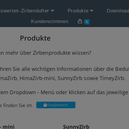
swertes-Zirbendufter
Produkte
Downloa
Kundenstimmen
0
Produkte
en mehr über Zirbenprodukte wissen?
fahren Sie alle wichtigen Informationen über die Be
maZirb, HimaZirb-mini, SunnyZirb sowie TimeyZirb.
dem Dropdown - Menü oder klicken auf das jeweilige 
 finden Sie im
Shopbereich
- mini
SunnyZirb