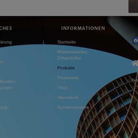
CHES
INFORMATIONEN
lärung
Startseite
Wissenswertes-
Zirbendufter
en
Produkte
Downloads
hi
dkosten /
gungen
Shop
Warenkorb
rung
Kundenstimmen