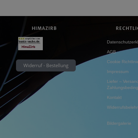
HIMAZIRB
RECHTLI
Datenschutzerk
AGB
Cookie Richtlini
Widerruf - Bestellung
Impressum
Liefer – Versan
Zahlungsbedin
Kontakt
Widerrufsbeleh
Bildergalerie