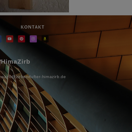
KONTAKT
HimaZirb
mazirb@zirbendufter-himazirb.de