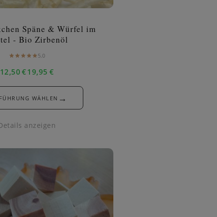
kchen Späne & Würfel im
tel - Bio Zirbenöl
5.0
12,50
€
19,95
€
–
→
FÜHRUNG WÄHLEN
Details anzeigen