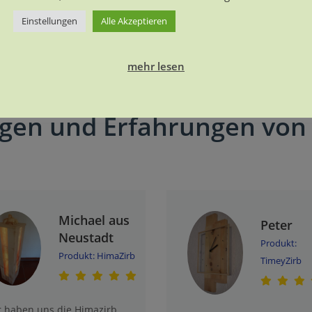
Einstellungen
Alle Akzeptieren
→
AUSFÜHRUNG WÄHLEN
AUS
mehr lesen
Details anzeigen
gen und Erfahrungen von
Michael aus
Peter
Neustadt
Produkt:
Produkt: HimaZirb
TimeyZirb
r haben uns die Himazirb