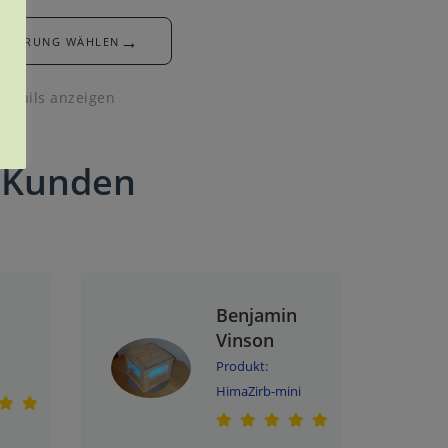
→
FÜHRUNG WÄHLEN
Details anzeigen
 Kunden
Benjamin
Vinson
Produkt:
HimaZirb-mini