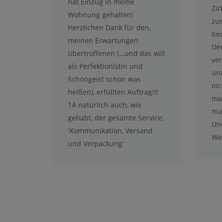
hat Einzug in meine
Zi
Wohnung gehalten!
zu
Herzlichen Dank für den,
be
meinen Erwartungen
Der
übertroffenen (…und das will
ver
als Perfektionistin und
un
Schöngeist schon was
nic
heißen), erfüllten Auftrag!!!
man
1A natürlich auch, wie
man
gehabt, der gesamte Service:
Un
'Kommunikation, Versand
We
und Verpackung'