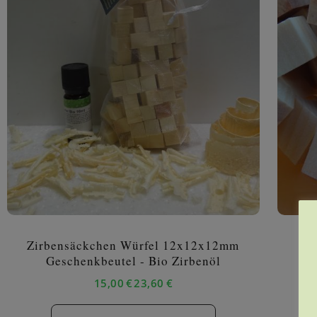
Zirbensäckchen Würfel 12x12x12mm
lo
Geschenkbeutel - Bio Zirbenöl
15,00
€
23,60
€
–