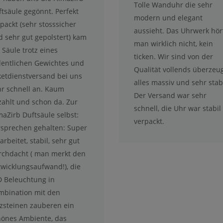
Tolle Wanduhr die sehr
tsäule gegönnt. Perfekt
modern und elegant
packt (sehr stosssicher
aussieht. Das Uhrwerk hör
 sehr gut gepolstert) kam
man wirklich nicht, kein
 Säule trotz eines
ticken. Wir sind von der
dentlichen Gewichtes und
Qualität vollends überzeug
ketdienstversand bei uns
alles massiv und sehr stabi
hr schnell an. Kaum
Der Versand war sehr
zahlt und schon da. Zur
schnell, die Uhr war stabil
aZirb Duftsäule selbst:
verpackt.
rsprechen gehalten: Super
arbeitet, stabil, sehr gut
rchdacht ( man merkt den
twicklungsaufwand!), die
D Beleuchtung in
mbination mit den
lzsteinen zauberen ein
hönes Ambiente, das