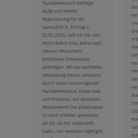
'Kundenwunsch-Anfrage'
Duf
Aufgrund meiner
ver
Begeisterung für die
und
SunnyZirb (s. Eintrag v.
die
23.05.2025), ließ ich mir von
or
Herrn Rahm eine, extra nach
Pa
meinen Wünschen!,
se
befüllbare Zirbensäule
be
anfertigen. Mit der perfekten
Him
Umsetzung hierzu, entstand
Ve
durch seine hervorragende
ver
Handwerkskunst, Know-how
du
und Präzision, ein absolutes
En
Meisterwerk! Die Zirbensäule
LE
ist noch schöner geworden,
Ko
als ich sie mir vorgestellt
Sa
habe – ein weiteres Highlight
sc