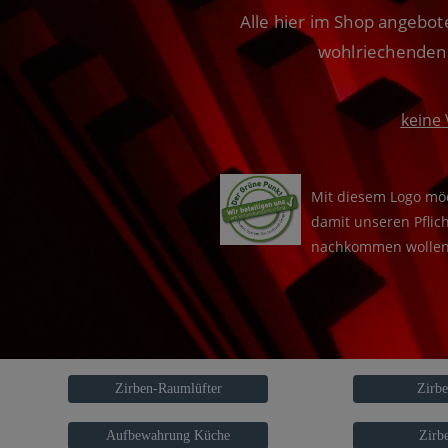
Alle hier im Shop angebo
wohlriechenden 
keine
Mit diesem Logo möc
damit unseren Pfli
nachkommen wollen
Zirben-Raumlüfter
Zirb
Aufbewahrung Küche
Zirb