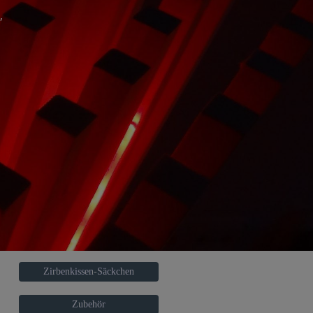
,
Zirbenkissen-Säckchen
Zubehör