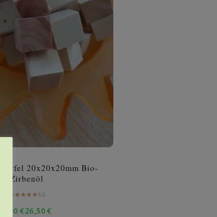
nwürfel 20x20x20mm Bio-
Zirbenöl
5.0
9,90
€
26,50
€
–