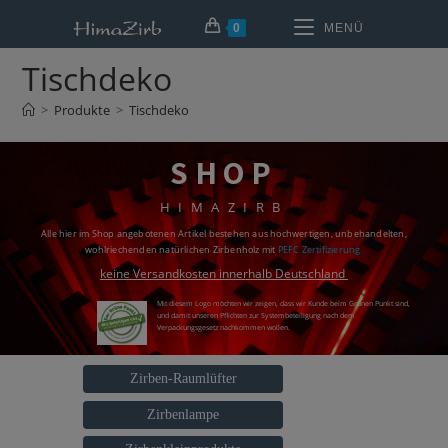
0
MENÜ
Tischdeko
>
Produkte
>
Tischdeko
SHOP
HIMAZIRB
Alle hier im Shop angebotenen Artikel bestehen aus hochwertigen, unbehandelten,
wohlriechenden natürlichen Zirbenholz mit
PEFC Zertifizierung
.
keine Versandkosten innerhalb Deutschland
Mit diesem Logo möchten wir zeigen, dass wir Kunde beim Grünen Punkt sind,
und damit unseren Pflichten zur Systembeteiligung nach dem
Verpackungsgesetz nachkommen wollen.
Zirben-Raumlüfter
Zirbenlampe