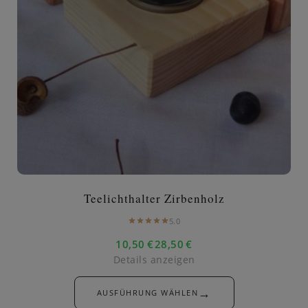
Teelichthalter Zirbenholz
5.0
10,50
€
28,50
€
–
Details anzeigen
→
AUSFÜHRUNG WÄHLEN