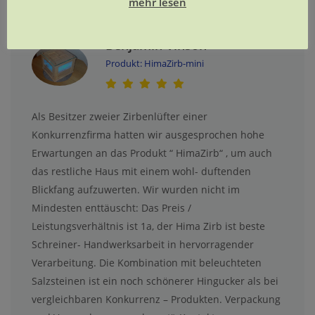
mehr lesen
Benjamin Vinson
Produkt: HimaZirb-mini
Als Besitzer zweier Zirbenlüfter einer
Konkurrenzfirma hatten wir ausgesprochen hohe
Erwartungen an das Produkt “ HimaZirb“ , um auch
das restliche Haus mit einem wohl- duftenden
Blickfang aufzuwerten. Wir wurden nicht im
Mindesten enttäuscht: Das Preis /
Leistungsverhältnis ist 1a, der Hima Zirb ist beste
Schreiner- Handwerksarbeit in hervorragender
Verarbeitung. Die Kombination mit beleuchteten
Salzsteinen ist ein noch schönerer Hingucker als bei
vergleichbaren Konkurrenz – Produkten. Verpackung