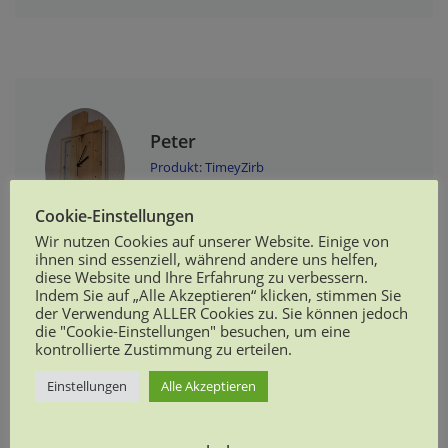
Peter
Produkt: TimeyZirb
Cookie-Einstellungen
Wir nutzen Cookies auf unserer Website. Einige von
ihnen sind essenziell, während andere uns helfen,
Tolle Wanduhr die sehr modern und elegant
diese Website und Ihre Erfahrung zu verbessern.
aussieht. Das Uhrwerk hört man wirklich nicht, kein
Indem Sie auf „Alle Akzeptieren“ klicken, stimmen Sie
der Verwendung ALLER Cookies zu. Sie können jedoch
ticken. Wir sind von der Qualität vollends überzeugt,
die "Cookie-Einstellungen" besuchen, um eine
alles massiv und sehr stabil. Der Versand war sehr
kontrollierte Zustimmung zu erteilen.
schnell, die Uhr war stabil verpackt.
Einstellungen
Alle Akzeptieren