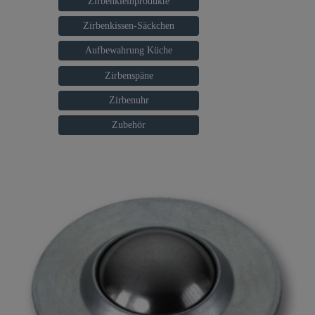
Zirbenkleinprodukte
Zirbenkissen-Säckchen
Aufbewahrung Küche
Zirbenspäne
Zirbenuhr
Zubehör