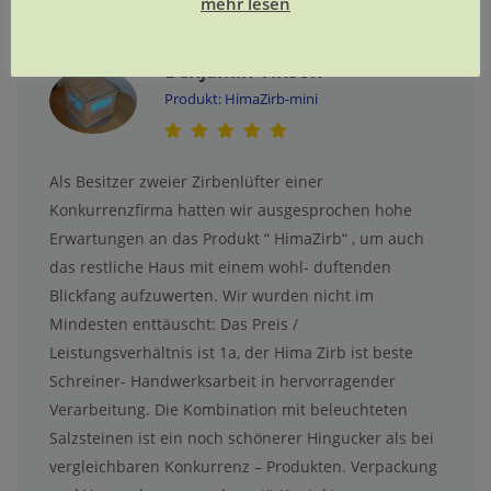
mehr lesen
Benjamin Vinson
Produkt: HimaZirb-mini
Als Besitzer zweier Zirbenlüfter einer
Konkurrenzfirma hatten wir ausgesprochen hohe
Erwartungen an das Produkt “ HimaZirb“ , um auch
das restliche Haus mit einem wohl- duftenden
Blickfang aufzuwerten. Wir wurden nicht im
Mindesten enttäuscht: Das Preis /
Leistungsverhältnis ist 1a, der Hima Zirb ist beste
Schreiner- Handwerksarbeit in hervorragender
Verarbeitung. Die Kombination mit beleuchteten
Salzsteinen ist ein noch schönerer Hingucker als bei
vergleichbaren Konkurrenz – Produkten. Verpackung