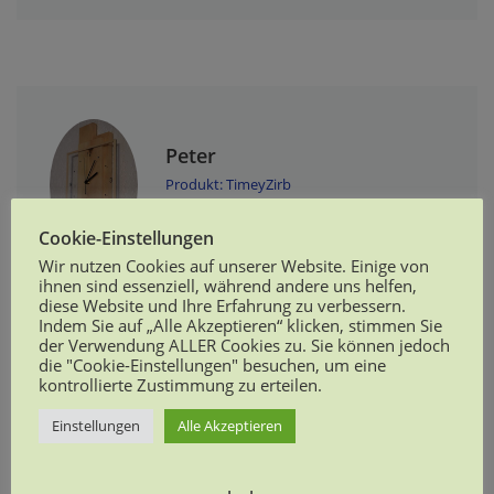
Peter
Produkt: TimeyZirb
Cookie-Einstellungen
Wir nutzen Cookies auf unserer Website. Einige von
ihnen sind essenziell, während andere uns helfen,
Tolle Wanduhr die sehr modern und elegant
diese Website und Ihre Erfahrung zu verbessern.
aussieht. Das Uhrwerk hört man wirklich nicht, kein
Indem Sie auf „Alle Akzeptieren“ klicken, stimmen Sie
der Verwendung ALLER Cookies zu. Sie können jedoch
ticken. Wir sind von der Qualität vollends überzeugt,
die "Cookie-Einstellungen" besuchen, um eine
alles massiv und sehr stabil. Der Versand war sehr
kontrollierte Zustimmung zu erteilen.
schnell, die Uhr war stabil verpackt.
Einstellungen
Alle Akzeptieren