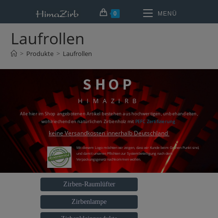
0
MENÜ
Laufrollen
>
Produkte
>
Laufrollen
SHOP
HIMAZIRB
Alle hier im Shop angebotenen Artikel bestehen aus hochwertigen, unbehandelten,
wohlriechenden natürlichen Zirbenholz mit
PEFC Zertifizierung
.
keine Versandkosten innerhalb Deutschland
Mit diesem Logo möchten wir zeigen, dass wir Kunde beim Grünen Punkt sind,
und damit unseren Pflichten zur Systembeteiligung nach dem
Verpackungsgesetz nachkommen wollen.
Zirben-Raumlüfter
Zirbenlampe